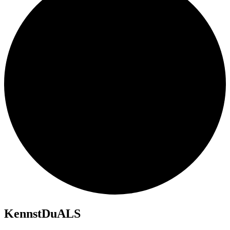
KennstDuALS