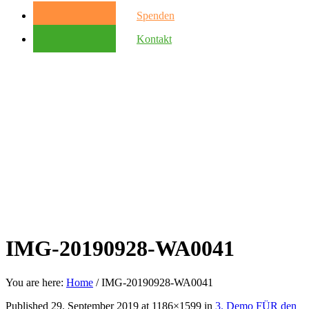
Spenden
Kontakt
IMG-20190928-WA0041
You are here:
Home
/
IMG-20190928-WA0041
Published
29. September 2019
at 1186×1599 in
3. Demo FÜR den