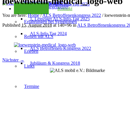
loewenstein-medical_logo-web
Kondolenzseite 2025
2. Leipziger ALS-Info-Tag 2026
Checkliste Pflegebudget
Kontakt
You are here:
Home
/
ALS Betroffenenkongress 2022
/
loewenstein-
1. Leipziger ALS-Info-Tag 2025
Erfahrungen bei Symptomen
Published
15. August 2018
at 140×96 in
ALS Betroffenenkongress 2
ALS-Info-Tag 2024
Reisen mit ALS
ALS Betroffenen-Kongress 2022
Erleben
Nächster →
Jubiläum & Kongress 2018
Links
Termine