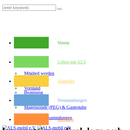
Verein
Mitglieder
Leben mit ALS
Mitglied werden
Was ist ALS?
Aktuelles
Vorstand
Beatmung
Veranstaltungen
Satzung
Magensonde (PEG) & Gastrotube
Kongresse
Mitglieder­versammlungen
Spenden
Pflegebudget