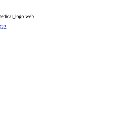
medical_logo-web
022
.