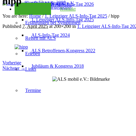
hipp
Kondolenzseite 2025
2. Leipziger ALS-Info-Tag 2026
Checkliste Pflegebudget
Kontakt
You are here:
Home
/
1. Leipziger ALS-Info-Tag 2025
/
hipp
1. Leipziger ALS-Info-Tag 2025
Erfahrungen bei Symptomen
Published
7. April 2025
at 200×200 in
1. Leipziger ALS-Info-Tag 20
ALS-Info-Tag 2024
Reisen mit ALS
ALS Betroffenen-Kongress 2022
Erleben
Vorherige
Jubiläum & Kongress 2018
Nächster →
Links
Termine