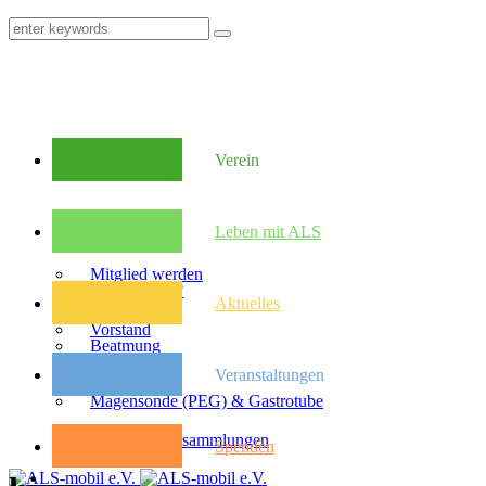
Verein
Mitglieder
Leben mit ALS
Mitglied werden
Was ist ALS?
Aktuelles
Vorstand
Beatmung
Veranstaltungen
Satzung
Magensonde (PEG) & Gastrotube
Kongresse
Mitglieder­versammlungen
Spenden
Pflegebudget