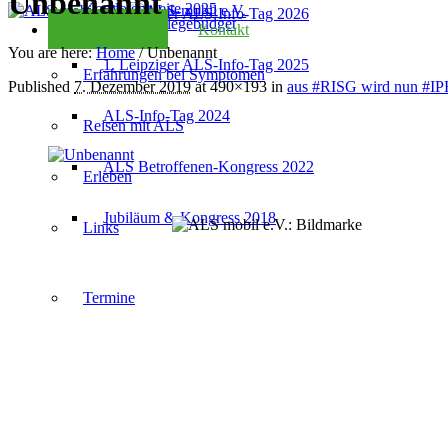
Unbenannt
Kondolenzseite 2025
2. Leipziger ALS-Info-Tag 2026
Checkliste Pflegebudget
Kontakt
You are here:
Home
/
Unbenannt
1. Leipziger ALS-Info-Tag 2025
Erfahrungen bei Symptomen
Published
7. Dezember 2019
at 490×193 in
aus #RISG wird nun #I
ALS-Info-Tag 2024
Reisen mit ALS
ALS Betroffenen-Kongress 2022
Erleben
Jubiläum & Kongress 2018
Links
Termine