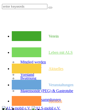
Verein
Mitglieder
Leben mit ALS
Mitglied werden
Was ist ALS?
Aktuelles
Vorstand
Beatmung
Veranstaltungen
Satzung
Magensonde (PEG) & Gastrotube
Kongresse
Mitglieder­versammlungen
Spenden
Pflegebudget