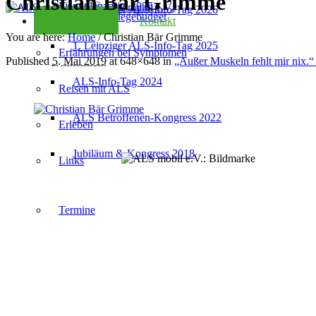
Christian Bär Grimme
Kondolenzseite 2025
2. Leipziger ALS-Info-Tag 2026
Checkliste Pflegebudget
Kontakt
You are here:
Home
/
Christian Bär Grimme
1. Leipziger ALS-Info-Tag 2025
Erfahrungen bei Symptomen
Published
5. Mai 2019
at 648×648 in
„Außer Muskeln fehlt mir nix.“
ALS-Info-Tag 2024
Reisen mit ALS
ALS Betroffenen-Kongress 2022
Erleben
Jubiläum & Kongress 2018
Links
Termine