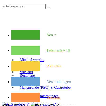
Verein
Mitglieder
Leben mit ALS
Mitglied werden
Was ist ALS?
Aktuelles
Vorstand
Beatmung
Veranstaltungen
Satzung
Magensonde (PEG) & Gastrotube
Kongresse
Mitglieder­versammlungen
Spenden
Pflegebudget