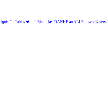
reignis für Tobias ❤️ und Ein dickes DANKE an ALLE unsere Unterstü