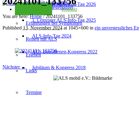
20241101_133756
Kondolenzseite 2025
2. Leipziger ALS-Info-Tag 2026
Checkliste Pflegebudget
Kontakt
You are here:
Home
/
20241101_133756
1. Leipziger ALS-Info-Tag 2025
Erfahrungen bei Symptomen
Published
13. November 2024
at 1045×600 in
ein unvergessliches E
ALS-Info-Tag 2024
Reisen mit ALS
ALS Betroffenen-Kongress 2022
Erleben
Nächster →
Jubiläum & Kongress 2018
Links
Termine