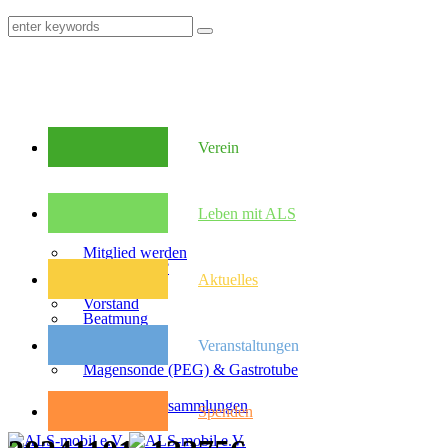
Verein
Mitglieder
Leben mit ALS
Mitglied werden
Was ist ALS?
Aktuelles
Vorstand
Beatmung
Veranstaltungen
Satzung
Magensonde (PEG) & Gastrotube
Kongresse
Mitglieder­versammlungen
Spenden
Pflegebudget