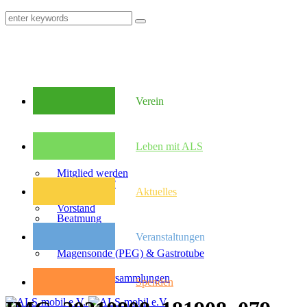
Verein
Mitglieder
Leben mit ALS
Mitglied werden
Was ist ALS?
Aktuelles
Vorstand
Beatmung
Veranstaltungen
Satzung
Magensonde (PEG) & Gastrotube
Kongresse
Mitglieder­versammlungen
Spenden
Pflegebudget