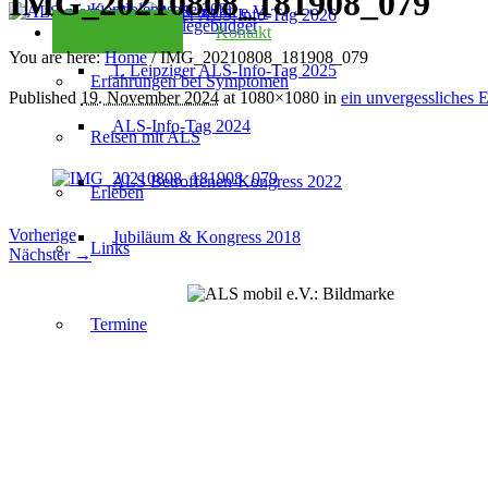
IMG_20210808_181908_079
Kondolenzseite 2025
2. Leipziger ALS-Info-Tag 2026
Checkliste Pflegebudget
Kontakt
You are here:
Home
/
IMG_20210808_181908_079
1. Leipziger ALS-Info-Tag 2025
Erfahrungen bei Symptomen
Published
19. November 2024
at 1080×1080 in
ein unvergessliches
ALS-Info-Tag 2024
Reisen mit ALS
ALS Betroffenen-Kongress 2022
Erleben
Vorherige
Jubiläum & Kongress 2018
Links
Nächster →
Termine