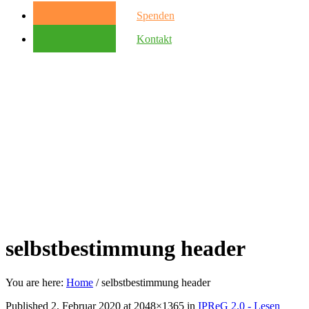
Spenden
Kontakt
selbstbestimmung header
You are here:
Home
/
selbstbestimmung header
Published
2. Februar 2020
at 2048×1365 in
IPReG 2.0 ­- Lesen