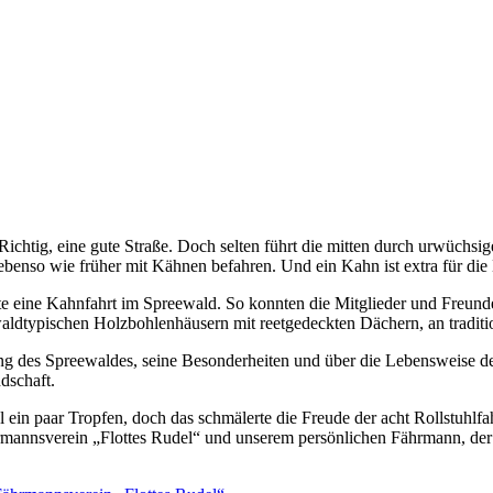
chtig, eine gute Straße. Doch selten führt die mitten durch urwüchsige
benso wie früher mit Kähnen befahren. Und ein Kahn ist extra für die
te eine Kahnfahrt im Spreewald. So konnten die Mitglieder und Freund
aldtypischen Holzbohlenhäusern mit reetgedeckten Dächern, an traditi
ng des Spreewaldes, seine Besonderheiten und über die Lebensweise d
dschaft.
l ein paar Tropfen, doch das schmälerte die Freude der acht Rollstuhlf
mannsverein „Flottes Rudel“ und unserem persönlichen Fährmann, der un