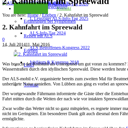
2. Kahnfahrt im Spreewald
Kondolenzseite 2025
2. Leipziger ALS-Info-Tag 2026
Checkliste Pflegebudget
Kontakt
You are here:
Home
/
Erleben
/
2. Kahnfahrt im Spreewald
1. Leipziger ALS-Info-Tag 2025
Erfahrungen bei Symptomen
2. Kahnfahrt im Spreewald
ALS-Info-Tag 2024
Reisen mit ALS
0
14. Juli 2014
11. Mai 2016
ALS Betroffenen-Kongress 2022
Erleben
Jubiläum & Kongress 2018
Was braucht der Rollstuhl als Untergrund um gut voran zu kommen? Ri
Links
Wasserstraßen durch den idyllischen Spreewald. Diese werden heute e
Der ALS-mobil e.V. organisierte bereits zum zweiten Mal für Beatme
unberührte Natur genießen. Von Lübben aus ging es vorbei an spreew
Termine
Der wortgewandte Fährmann informierte die Gäste über die Entstehu
Fahrt mitten durch die Weiten der nach wie vor intakten Spreewaldlan
Zwar wollte das Wetter nicht so ganz mitspielen, es regnete immer ma
nicht im Geringsten. Ein besonderer Dank gilt auch diesmal dem Fähr
ermöglichte.