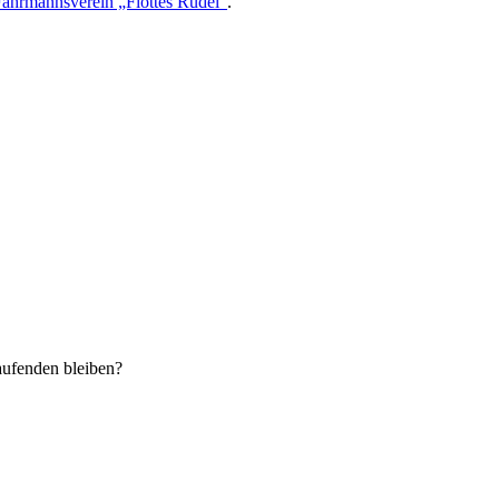
ährmannsverein „Flottes Rudel“
.
aufenden bleiben?