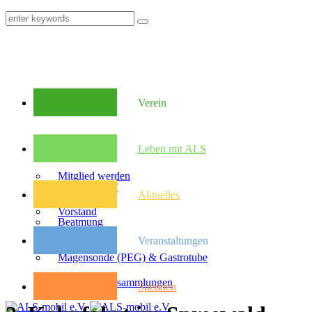
Verein
Mitglieder
Leben mit ALS
Mitglied werden
Was ist ALS?
Aktuelles
Vorstand
Beatmung
Veranstaltungen
Satzung
Magensonde (PEG) & Gastrotube
Kongresse
Mitglieder­versammlungen
Spenden
Pflegebudget