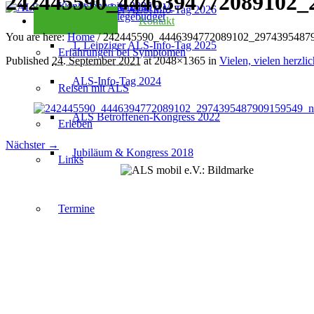
242445590_4446394772089102_2
Kondolenzseite 2025
2. Leipziger ALS-Info-Tag 2026
Checkliste Pflegebudget
Kontakt
You are here:
Home
/
242445590_4446394772089102_29743954879
1. Leipziger ALS-Info-Tag 2025
Erfahrungen bei Symptomen
Published
24. September 2021
at 2048×1365 in
Vielen, vielen herzli
ALS-Info-Tag 2024
Reisen mit ALS
ALS Betroffenen-Kongress 2022
Erleben
Nächster →
Jubiläum & Kongress 2018
Links
Termine