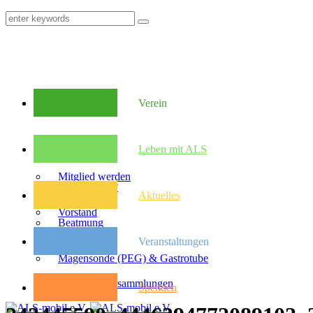
Verein
Mitglieder
Leben mit ALS
Mitglied werden
Was ist ALS?
Aktuelles
Vorstand
Beatmung
Veranstaltungen
Satzung
Magensonde (PEG) & Gastrotube
Kongresse
Mitglieder­versammlungen
Spenden
Pflegebudget