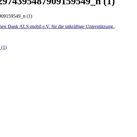
974395487909159549_n (1)
09159549_n (1)
chen Dank ALS-mobil e.V. für die tatkräftige Unterstützung.
.