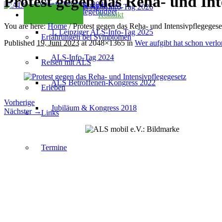
Protest gegen das Reha- und Int
Kondolenzseite 2025
2. Leipziger ALS-Info-Tag 2026
Checkliste Pflegebudget
Kontakt
You are here:
Home
/
Protest gegen das Reha- und Intensivpflegegese
1. Leipziger ALS-Info-Tag 2025
Erfahrungen bei Symptomen
Published
19. Juni 2023
at 2048×1365 in
Wer aufgibt hat schon ver
ALS-Info-Tag 2024
Reisen mit ALS
ALS Betroffenen-Kongress 2022
Erleben
Vorherige
Jubiläum & Kongress 2018
Nächster →
Links
Termine