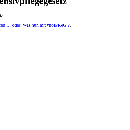
ensivpflegegesetz
tz
loren … oder: Was nun mit #noIPReG ?
.