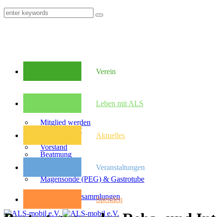
Verein
Mitglieder
Leben mit ALS
Mitglied werden
Was ist ALS?
Aktuelles
Vorstand
Beatmung
Veranstaltungen
Satzung
Magensonde (PEG) & Gastrotube
Kongresse
Mitglieder­versammlungen
Spenden
Pflegebudget