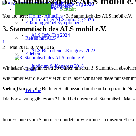
3. Stammtisch des ALS mobil e.
Kondolenzseite 2025
2. Leipziger ALS-Info-Tag 2026
Checkliste Pflegebudget
Kontakt
You are here:
Home
/
Aktuelles
/
3. Stammtisch des ALS mobil e.V.
1. Leipziger ALS-Info-Tag 2025
Erfahrungen bei Symptomen
3. Stammtisch des ALS mobil e.V.
ALS-Info-Tag 2024
Reisen mit ALS
1
21. Mai 2016
30. Mai 2016
ALS Betroffenen-Kongress 2022
Erleben
Jubiläum & Kongress 2018
Wir haben erneut mit etwa 20 Gästen unseren 3. Stammtisch absolvier
Links
Wie immer war die Zeit viel zu kurz, aber wir haben diese mit sehr in
Vielen Dank
an die
Berliner Stadtmission
für die unkomplizierte N
Termine
Die Fortsetzung gibt es am 21. Juli bei unserem 4. Stammtisch. Mal s
Impressionen vom Stammtisch findet ihr wie immer in unseren Flickr