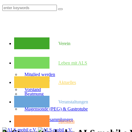
Verein
Mitglieder
Leben mit ALS
Mitglied werden
Was ist ALS?
Aktuelles
Vorstand
Beatmung
Veranstaltungen
Satzung
Magensonde (PEG) & Gastrotube
Kongresse
Mitglieder­versammlungen
Spenden
Pflegebudget