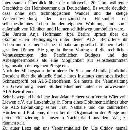
interessanten Überblick über die mittlerweile 20 Jahre währende
Geschichte der Heimbeatmung in Deutschland. Es wurde deutlich,
dass ohne den technologischen Wandel und die stetige
Weiterentwicklung der medizinischen Hilfsmittel ein
selbstbestimmtes Leben in der eigenen Wohnung und somit
außerhalb von Kliniken und Heimen schlichtweg unmöglich wäre.
Die Juristin Anja Hoffmann (bpa Berlin) sprach über die
ökonomischen Bedingungen unter denen ALS- Betroffene ihr
Leben und die unerlässliche Teilhabe am gesellschaftlichem Leben
gestalten können. Sie ging in ihrem Vortrag auf die rechtlichen
Voraussetzungen des Persönlichen Budgets und des
Arbeitgebermodells als eine Möglichkeit zur selbstbestimmten
Organisation der eigenen Pflege ein.
Nach der Mittagspause informierte Dr. Susanne Abdulla (Uniklinik
Dresden) über die aktuelle Studie ihres Institutes zum spezifischen
Schmerzprofil bei ALS-Betroffenen. Sie nutzte die Veranstaltung
zur Gewinnung neuer Studienteilnehmer unter der anwesenden
ALS-Betroffenen.
Sehr bewegend berichtete Jean-Marc Scheer vom Verein Wäertvollt
Liewen e.V. aus Luxemburg in Form eines Dokumentarfilmes über
die ALS-Erkrankung seiner Frau Nathalie und die zahlreichen
Hürden und Probleme, die es bei der Organisation der Pflege und
deren Finanzierung in unserem Nachbarland aus dem Weg zu
räumen galt.
Zu guter Letzt gab uns Vereinsmitglied Dr. Ute Oddoy gemäß