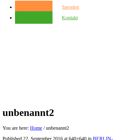
Spenden
Kontakt
unbenannt2
You are here:
Home
/
unbenannt2
Published
22. September 2016
at 640×640 in
BERLIN-