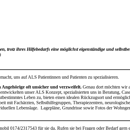
euen, trotz ihres Hilfebedarfs eine möglichst eigenständige und sel
)
cht, uns auf ALS Patientinnen und Patienten zu spezialisieren.
 Angehörige oft unsicher und verzweifelt.
Genau dort möchten wir an
 entwickelten unser ALS Konzept, spezialisierten uns in Beratung, Ca
stbestimmtes Leben zu, bieten einen idealen Rückzugsort und ermöglich
eit mit Fachärzten, Selbsthilfegruppen, Therapiezentren, neurologisc
viduellen Lebenslage. Lagepläne, Grundrisse sowie Fotos der Wohngem
bil 0174/2317543 für sie da. Rufen sie bei Fragen oder Bedarf gern e