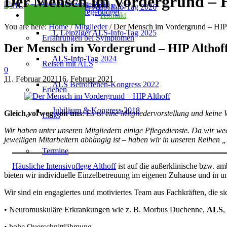
Der Mensch im Vordergrund – H
Kondolenzseite 2025
2. Leipziger ALS-Info-Tag 2026
Checkliste Pflegebudget
Kontakt
You are here:
Home
/
Mitglieder
/
Der Mensch im Vordergrund – HIP 
1. Leipziger ALS-Info-Tag 2025
Erfahrungen bei Symptomen
Der Mensch im Vordergrund – HIP Althof
ALS-Info-Tag 2024
Reisen mit ALS
0
11. Februar 2021
16. Februar 2021
ALS Betroffenen-Kongress 2022
Erleben
Jubiläum & Kongress 2018
Gleich vorweg von uns
:
Es ist eine Mitgliedervorstellung und keine
Links
Wir haben unter unseren Mitgliedern einige Pflegedienste. Da wir 
jeweiligen Mitarbeitern abhängig ist – haben wir in unseren Reihen 
Termine
Häusliche Intensivpflege Althoff
ist auf die außerklinische bzw. a
bieten wir individuelle Einzelbetreuung im eigenen Zuhause und in
Wir sind ein engagiertes und motiviertes Team aus Fachkräften, die 
• Neuromuskuläre Erkrankungen wie z. B. Morbus Duchenne,
ALS
,
• hohe Querschnittlähmung