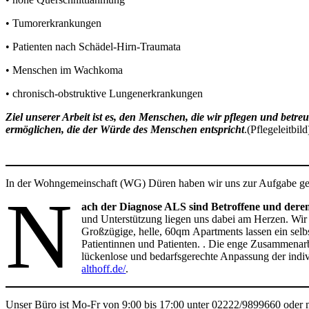
• Tumorerkrankungen
• Patienten nach Schädel-Hirn-Traumata
• Menschen im Wachkoma
• chronisch-obstruktive Lungenerkrankungen
Ziel unserer Arbeit ist es, den Menschen, die wir pflegen und betr
ermöglichen, die der Würde des Menschen entspricht
.(Pflegeleitbild
In der Wohngemeinschaft (WG) Düren haben wir uns zur Aufgabe gema
N
ach der Diagnose ALS sind Betroffene und deren
und Unterstützung liegen uns dabei am Herzen. Wir
Großzügige, helle, 60qm Apartments lassen ein selb
Patientinnen und Patienten. . Die enge Zusammenarb
lückenlose und bedarfsgerechte Anpassung der indi
althoff.de/
.
Unser Büro ist Mo-Fr von 9:00 bis 17:00 unter 02222/9899660 oder mo