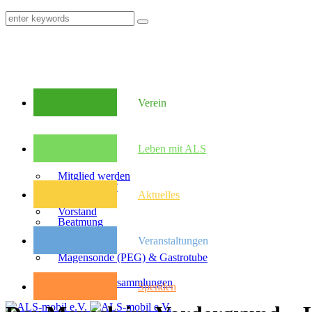
Verein
Mitglieder
Leben mit ALS
Mitglied werden
Was ist ALS?
Aktuelles
Vorstand
Beatmung
Veranstaltungen
Satzung
Magensonde (PEG) & Gastrotube
Kongresse
Mitglieder­versammlungen
Spenden
Pflegebudget