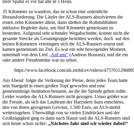
Herr Spahn es vor hat alle in´s Heim.
35 Kilometer zu wandern, das ist schon eine ordentliche
Herausforderung. Die Läufer der ALS-Runners absolvierten die
ersten zehn Kilometer allein, dann stießen die Rollstuhlfahrer
inklusive Begleiter dazu, um fünf Kilometer gemeinsam zu
bestreiten. Aufgrund sehr schmaler Wegabschnitte, konnte nicht die
gesamte Strecke als Gesamtgruppe bestritten werden, doch auf den
letzten Kilometern vereinigten sich die ALS-Runners erneut und
kamen gemeinsam ins Ziel. Es war ein sehr bewegender Moment,
untermalt von dem Lied
„Auf uns“
(Andreas Bourani), und die ein
oder andere Freudenträne war zu sehen.
https://www.facebook.com/als.mobil.ev/videos/475701129680
Am Abend folgte die Verlosung der Preise, denn jedes Team hatte
sein Startgeld in einen großen Topf geworfen und eine
gemeinnützige Institution benannt, an die die Spende gehen sollte.
Leider wurden die ALS-Runners nicht gezogen. Umso größer war
die Freude, als sich das Laufteam der Harzstiere dazu entschloss,
den von ihnen gezogenen Gewinn, 1.500 Euro, an ALS-mobil
weiterzugeben. Überwältigt von so vielen Eindrücken und der
Großzügigkeit ging es dann nach Hause und die ALS-Runners sind
sich heute schon sicher:
„Nächstes Jahr sind wir wieder dabei!“