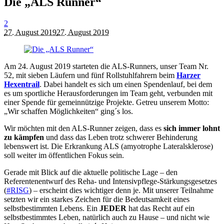
Die „ALS Runner“
2
27. August 2019
27. August 2019
Am 24. August 2019 starteten die ALS-Runners, unser Team Nr.
52, mit sieben Läufern und fünf Rollstuhlfahrern beim
Harzer
Hexentrail
. Dabei handelt es sich um einen Spendenlauf, bei dem
es um sportliche Herausforderungen im Team geht, verbunden mit
einer Spende für gemeinnützige Projekte. Getreu unserem Motto:
„Wir schaffen Möglichkeiten“ ging´s los.
Wir möchten mit den ALS-Runner zeigen, dass es
sich immer lohnt
zu kämpfen
und dass das Leben trotz schwerer Behinderung
lebenswert ist. Die Erkrankung ALS (amyotrophe Lateralsklerose)
soll weiter im öffentlichen Fokus sein.
Gerade mit Blick auf die aktuelle politische Lage – den
Referentenentwurf des Reha- und Intensivpflege-Stärkungsgesetzes
(
#RISG
) – erscheint dies wichtiger denn je. Mit unserer Teilnahme
setzten wir ein starkes Zeichen für die Bedeutsamkeit eines
selbstbestimmten Lebens. Ein
JEDER
hat das Recht auf ein
selbstbestimmtes Leben, natürlich auch zu Hause – und nicht wie