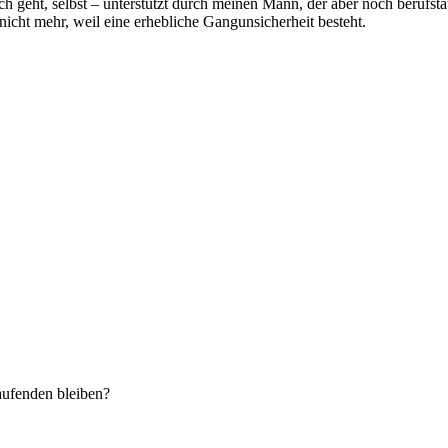
geht, selbst – unterstützt durch meinen Mann, der aber noch berufstä
nicht mehr, weil eine erhebliche Gangunsicherheit besteht.
aufenden bleiben?