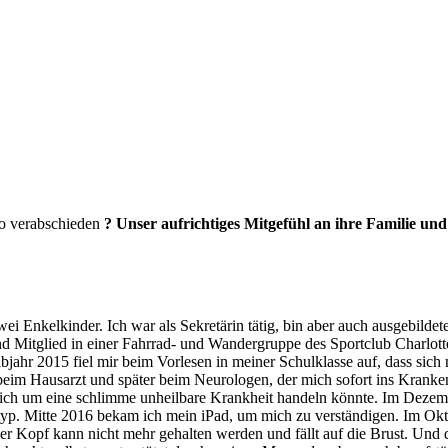
o verabschieden
? Unser aufrichtiges Mitgefühl an ihre Familie un
wei Enkelkinder. Ich war als Sekretärin tätig, bin aber auch ausgebild
d Mitglied in einer Fahrrad- und Wandergruppe des Sportclub Charlott
bjahr 2015 fiel mir beim Vorlesen in meiner Schulklasse auf, dass sich 
beim Hausarzt und später beim Neurologen, der mich sofort ins Kranken
 sich um eine schlimme unheilbare Krankheit handeln könnte. Im Deze
typ. Mitte 2016 bekam ich mein iPad, um mich zu verständigen. Im Okt
r Kopf kann nicht mehr gehalten werden und fällt auf die Brust. Und di