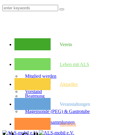
Verein
Mitglieder
Leben mit ALS
Mitglied werden
Was ist ALS?
Aktuelles
Vorstand
Beatmung
Veranstaltungen
Satzung
Magensonde (PEG) & Gastrotube
Kongresse
Mitglieder­versammlungen
Spenden
Pflegebudget