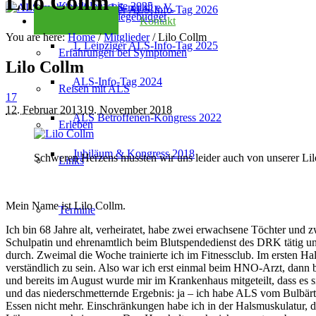
Lilo Collm
Kondolenzseite 2025
2. Leipziger ALS-Info-Tag 2026
Checkliste Pflegebudget
Kontakt
You are here:
Home
/
Mitglieder
/
Lilo Collm
1. Leipziger ALS-Info-Tag 2025
Erfahrungen bei Symptomen
Lilo Collm
ALS-Info-Tag 2024
Reisen mit ALS
17
12. Februar 2013
19. November 2018
ALS Betroffenen-Kongress 2022
Erleben
Jubiläum & Kongress 2018
Schweren Herzens mussten wir uns leider auch von unserer Lil
Links
Mein Name ist Lilo Collm.
Termine
Ich bin 68 Jahre alt, verheiratet, habe zwei erwachsene Töchter und z
Schulpatin und ehrenamtlich beim Blutspendedienst des DRK tätig un
durch. Zweimal die Woche trainierte ich im Fitnessclub. Im ersten Hal
verständlich zu sein. Also war ich erst einmal beim HNO-Arzt, dann 
und bereits im August wurde mir im Krankenhaus mitgeteilt, dass es
und das niederschmetternde Ergebnis: ja – ich habe ALS vom Bulbär
Essen nicht mehr. Einschränkungen habe ich in der Halsmuskulatur, de