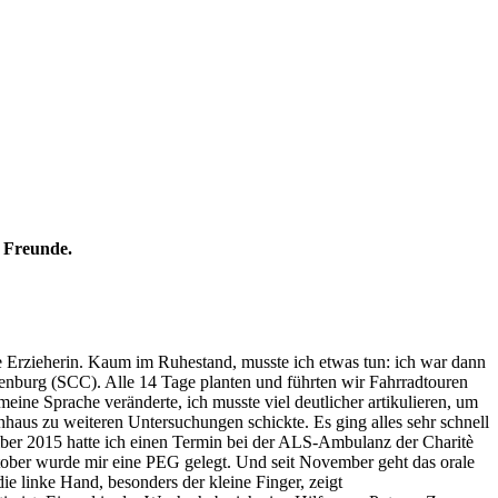
d Freunde.
ete Erzieherin. Kaum im Ruhestand, musste ich etwas tun: ich war dann
enburg (SCC). Alle 14 Tage planten und führten wir Fahrradtouren
meine Sprache veränderte, ich musste viel deutlicher artikulieren, um
haus zu weiteren Untersuchungen schickte. Es ging alles sehr schnell
mber 2015 hatte ich einen Termin bei der ALS-Ambulanz der Charitè
ober wurde mir eine PEG gelegt. Und seit November geht das orale
e linke Hand, besonders der kleine Finger, zeigt