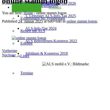
online stamm logon
Kondolenzseite 2025
2. Leipziger ALS-Info-Tag 2026
Checkliste Pflegebudget
Kontakt
You are here:
Home
/
online stamm logon
1. Leipziger ALS-Info-Tag 2025
Erfahrungen bei Symptomen
Published
24. Januar 2025
at 640×640 in
online stamm logon
.
ALS-Info-Tag 2024
Reisen mit ALS
ALS Betroffenen-Kongress 2022
Erleben
Vorherige
Jubiläum & Kongress 2018
Nächster →
Links
Termine