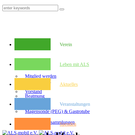
Verein
Mitglieder
Leben mit ALS
Mitglied werden
Was ist ALS?
Aktuelles
Vorstand
Beatmung
Veranstaltungen
Satzung
Magensonde (PEG) & Gastrotube
Kongresse
Mitglieder­versammlungen
Spenden
Pflegebudget