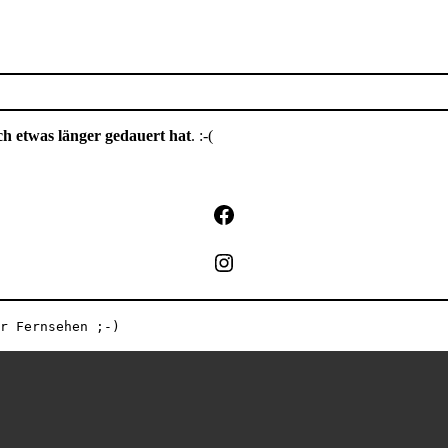
ch etwas länger gedauert hat
. :-(
Facebook
Instagram
r Fernsehen ;-)