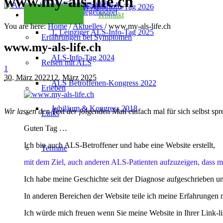
www.my-als-life.ch
Kondolenzseite 2025
2. Leipziger ALS-Info-Tag 2026
Checkliste Pflegebudget
Kontakt
You are here:
Home
/
Aktuelles
/
www.my-als-life.ch
1. Leipziger ALS-Info-Tag 2025
Erfahrungen bei Symptomen
www.my-als-life.ch
ALS-Info-Tag 2024
Reisen mit ALS
1
30. März 2022
12. März 2025
ALS Betroffenen-Kongress 2022
Erleben
Jubiläum & Kongress 2018
Wir lassen den Text der fol
genden Mail einfach mal für sich selbst spr
Links
Guten Tag …
Ich bin auch ALS-Betroffener und habe eine Website erstellt,
Termine
mit dem Ziel, auch anderen ALS-Patienten aufzuzeigen, dass ma
Ich habe meine Geschichte seit der Diagnose aufgeschrieben un
In anderen Bereichen der Website teile ich meine Erfahrungen m
Ich würde mich freuen wenn Sie meine Website in Ihrer Link-l