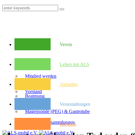
Verein
Mitglieder
Leben mit ALS
Mitglied werden
Was ist ALS?
Aktuelles
Vorstand
Beatmung
Veranstaltungen
Satzung
Magensonde (PEG) & Gastrotube
Kongresse
Mitglieder­versammlungen
Spenden
Pflegebudget