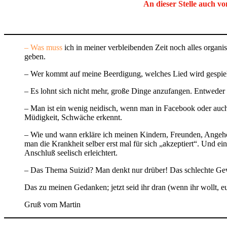
An dieser St
elle auch v
– Was muss
ich in meiner verbleibenden Zeit noch alles organi
geben.
– Wer kommt auf meine Beerdigung, welches Lied wird gespielt
– Es lohnt sich nicht mehr, große Dinge anzufangen. Entweder fe
– Man ist ein wenig neidisch, wenn man in Facebook oder auch 
Müdigkeit, Schwäche erkennt.
– Wie und wann erkläre ich meinen Kindern, Freunden, Angehör
man die Krankheit selber erst mal für sich „akzeptiert“. Und ein
Anschluß seelisch erleichtert.
– Das Thema Suizid? Man denkt nur drüber! Das schlechte Gew
Das zu meinen Gedanken; jetzt seid ihr dran (wenn ihr wollt, euch
Gruß vom Martin