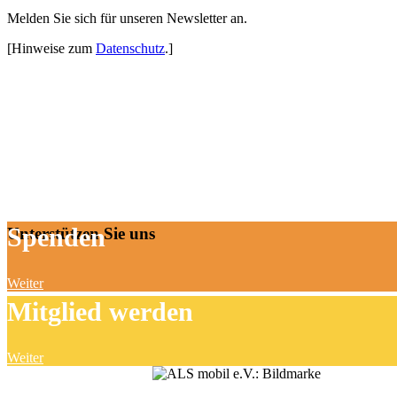
Melden Sie sich für unseren Newsletter an.
[Hinweise zum
Datenschutz
.]
Spenden
Unterstützen Sie uns
Weiter
Mitglied werden
Weiter