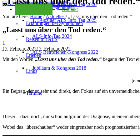
„Lasst uns über den Tod reden.
Kondolenzseite 2025
2. Leipziger ALS-Info-Tag 2026
Checkliste Pflegebudget
Kontakt
You are here:
Home
/
Aktuelles
/
„Lasst uns über den Tod reden.“
1. Leipziger ALS-Info-Tag 2025
Erfahrungen bei Symptomen
„Lasst uns über den Tod reden.“
ALS-Info-Tag 2024
Reisen mit ALS
1
17. Februar 2022
17. Februar 2022
ALS Betroffenen-Kongress 2022
Erleben
Mit den Worten
„Lasst uns über den Tod reden.“
begann der Text ei
Jubiläum & Kongress 2018
Links
[
ein
Ein Beitrag, der so sehr und direkt, den Fokus auf ein unvermeidlich
Termine
Dieser – dazu noch, nur schon aufgrund der Diagnose, in einem über
Wobei das „überschaubar“ weder eingrenzbar noch prognostizierbar ist