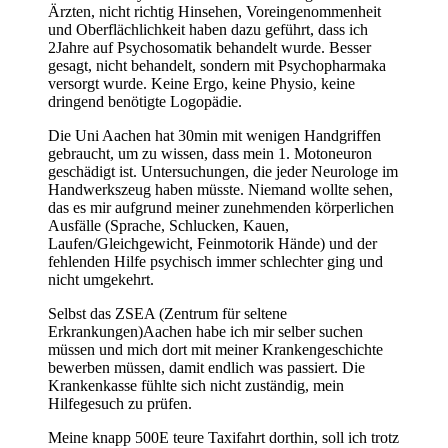
Ärzten, nicht richtig Hinsehen, Voreingenommenheit
und Oberflächlichkeit haben dazu geführt, dass ich
2Jahre auf Psychosomatik behandelt wurde. Besser
gesagt, nicht behandelt, sondern mit Psychopharmaka
versorgt wurde. Keine Ergo, keine Physio, keine
dringend benötigte Logopädie.
Die Uni Aachen hat 30min mit wenigen Handgriffen
gebraucht, um zu wissen, dass mein 1. Motoneuron
geschädigt ist. Untersuchungen, die jeder Neurologe im
Handwerkszeug haben müsste. Niemand wollte sehen,
das es mir aufgrund meiner zunehmenden körperlichen
Ausfälle (Sprache, Schlucken, Kauen,
Laufen/Gleichgewicht, Feinmotorik Hände) und der
fehlenden Hilfe psychisch immer schlechter ging und
nicht umgekehrt.
Selbst das ZSEA (Zentrum für seltene
Erkrankungen)Aachen habe ich mir selber suchen
müssen und mich dort mit meiner Krankengeschichte
bewerben müssen, damit endlich was passiert. Die
Krankenkasse fühlte sich nicht zuständig, mein
Hilfegesuch zu prüfen.
Meine knapp 500E teure Taxifahrt dorthin, soll ich trotz