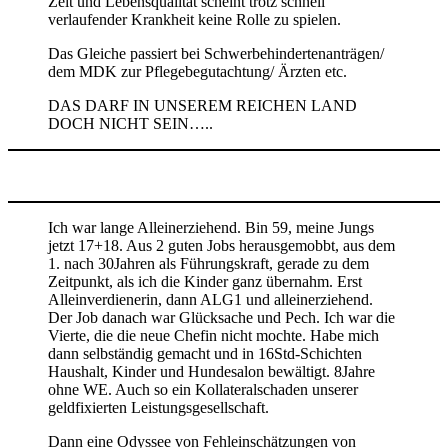
Zeit und Lebensqualität scheint trotz schnell
verlaufender Krankheit keine Rolle zu spielen.
Das Gleiche passiert bei Schwerbehindertenanträgen/
dem MDK zur Pflegebegutachtung/ Ärzten etc.
DAS DARF IN UNSEREM REICHEN LAND
DOCH NICHT SEIN…..
Ich war lange Alleinerziehend. Bin 59, meine Jungs
jetzt 17+18. Aus 2 guten Jobs herausgemobbt, aus dem
1. nach 30Jahren als Führungskraft, gerade zu dem
Zeitpunkt, als ich die Kinder ganz übernahm. Erst
Alleinverdienerin, dann ALG1 und alleinerziehend.
Der Job danach war Glücksache und Pech. Ich war die
Vierte, die die neue Chefin nicht mochte. Habe mich
dann selbständig gemacht und in 16Std-Schichten
Haushalt, Kinder und Hundesalon bewältigt. 8Jahre
ohne WE. Auch so ein Kollateralschaden unserer
geldfixierten Leistungsgesellschaft.
Dann eine Odyssee von Fehleinschätzungen von