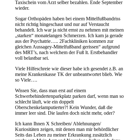
Taxischein vom Arzt selber bezahlen. Ende September
wieder.
Sogar Orthopäden haben bei einem Mittelfußbandriss
nicht richtig hingeschaut und nur auf Verstaucht
behandelt. Ich war ja nicht ernst zu nehmen mit meinen
„starken“ monatelangen Schmerzen. Ich kam ja gerade
aus der Psychatrie….. 2Fachkliniken kommen zur
gleichen Aussagey-Mittelfußband gerissen“ aufgrund
des MRT’s, nach welchem der Fuß lt. Erstbehandler
voll belastbar sei.
Viele Hilfeschreie wie dieser habe ich gesendet z.B. an
meine Krankenkasse TK der unbeantwortet blieb. Wie
so Viele….
Wissen Sie, dass man erst auf einem
Schwerbehindertenparkplatz parken darf, wenn man so
schlecht läuft, wie ein doppelt
Oberschenkelamputierter?! Kein Wunder, daß die
immer leer sind. Die laufen doch nicht mehr, oder?
Ich kann Ihnen X Schreiben/ Ablehnungen/
Kuriositäten zeigen, mit denen man mir behördlicher
Seits das Leben zu meiner Erkrankung zusätzlich