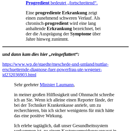
Progredient
bedeutet „fortschreitend“.
Eine
progrediente Erkrankung
zeigt
einen zunehmend schweren Verlauf. Als
chronisch-
progredient
wird eine lang
anhaltende
Erkrankung
bezeichnet, bei
der die Ausprägung der
Symptome
über
Jahre hinweg zunimmt.
und dann kam dies hier „reingeflattert“:
https://www.wp.de/staedte/meschede-und-umland/nuttlar-
erschuetternde-diagnose-fuer-powerfrau-ute-wegener-
id232036903.html
Sehr geehrter
Minister Laumann
,
in meiner großen Hilflosigkeit und Ohnmacht schreibe
ich an Sie. Wenn ich alleine einen Reporter fände, der
bei der Techniker Krankenkasse anriefe, um zu
recherchieren, bin ich sicher wenigstens für mich hätte
das eine positive Wirkung.
Ich erlebe tagtäglich, daß unser Gesundheitssystem
verkommen ist, zu einem Kostenvermeidungsapparat in