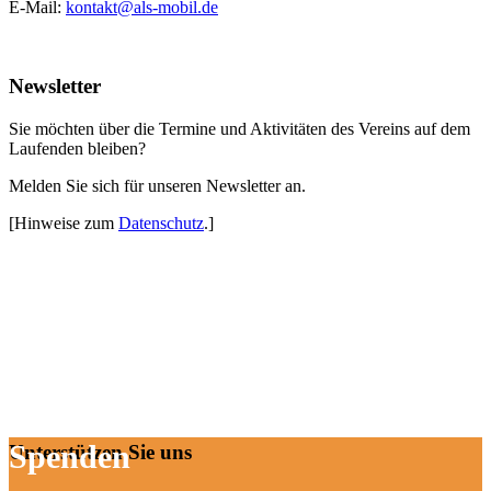
E-Mail:
kontakt@als-mobil.de
Newsletter
Sie möchten über die Termine und Aktivitäten des Vereins auf dem
Laufenden bleiben?
Melden Sie sich für unseren Newsletter an.
[Hinweise zum
Datenschutz
.]
Spenden
Unterstützen Sie uns