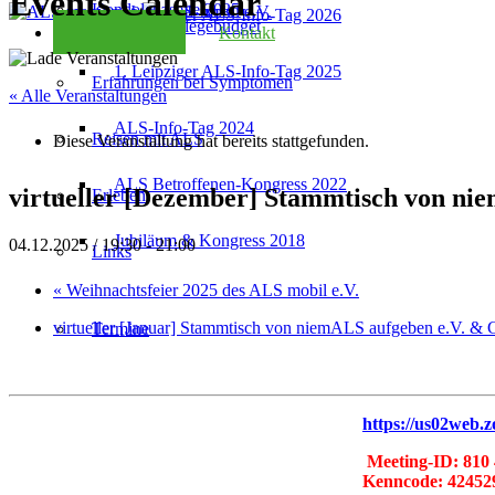
Events Calendar
Kondolenzseite 2025
2. Leipziger ALS-Info-Tag 2026
Checkliste Pflegebudget
Kontakt
1. Leipziger ALS-Info-Tag 2025
Erfahrungen bei Symptomen
« Alle Veranstaltungen
ALS-Info-Tag 2024
Reisen mit ALS
Diese Veranstaltung hat bereits stattgefunden.
ALS Betroffenen-Kongress 2022
virtueller [Dezember] Stammtisch von ni
Erleben
Jubiläum & Kongress 2018
04.12.2025 / 19:30
-
21:00
Links
«
Weihnachtsfeier 2025 des ALS mobil e.V.
virtueller [Januar] Stammtisch von niemALS aufgeben e.V. 
Termine
https://us02web.z
Meeting-ID: 810
Kenncode: 42452