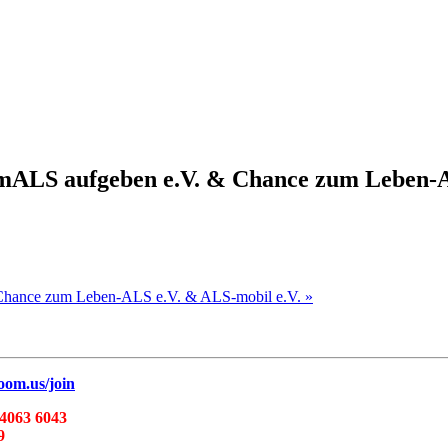
emALS aufgeben e.V. & Chance zum Leben-A
& Chance zum Leben-ALS e.V. & ALS-mobil e.V.
»
oom.us/join
 4063 6043
9