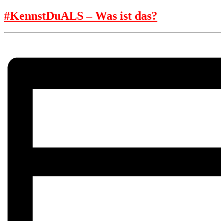
#KennstDuALS – Was ist das?