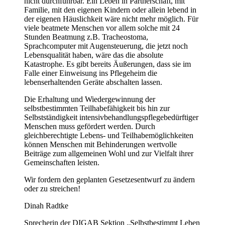
nicht durchführbar. Ein Leben in Partnerschaft, mit
Familie, mit den eigenen Kindern oder allein lebend in
der eigenen Häuslichkeit wäre nicht mehr möglich. Für
viele beatmete Menschen vor allem solche mit 24
Stunden Beatmung z.B. Tracheostoma,
Sprachcomputer mit Augensteuerung, die jetzt noch
Lebensqualität haben, wäre das die absolute
Katastrophe. Es gibt bereits Äußerungen, dass sie im
Falle einer Einweisung ins Pflegeheim die
lebenserhaltenden Geräte abschalten lassen.
Die Erhaltung und Wiedergewinnung der
selbstbestimmten Teilhabefähigkeit bis hin zur
Selbstständigkeit intensivbehandlungspflegebedürftiger
Menschen muss gefördert werden. Durch
gleichberechtigte Lebens- und Teilhabemöglichkeiten
können Menschen mit Behinderungen wertvolle
Beiträge zum allgemeinen Wohl und zur Vielfalt ihrer
Gemeinschaften leisten.
Wir fordern den geplanten Gesetzesentwurf zu ändern
oder zu streichen!
Dinah Radtke
Sprecherin der DIGAB Sektion „Selbstbestimmt Leben