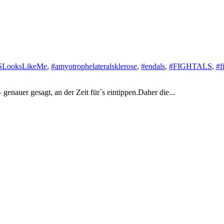
LooksLikeMe
,
#amyotrophelateralsklerose
,
#endals
,
#FIGHTALS
,
#f
enauer gesagt, an der Zeit für´s eintippen.Daher die...