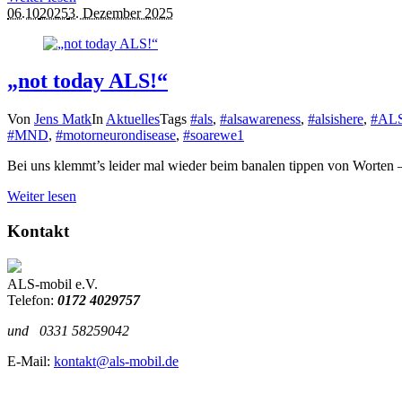
06.10
2025
3. Dezember 2025
„not today ALS!“
Von
Jens Matk
In
Aktuelles
Tags
#als
,
#alsawareness
,
#alsishere
,
#ALS
#MND
,
#motorneurondisease
,
#soarewe
1
Bei uns klemmt’s leider mal wieder beim banalen tippen von Worten – g
Weiter lesen
Kontakt
ALS-mobil e.V.
Telefon:
0172 4029757
und
0331 58259042
E-Mail:
kontakt@als-mobil.de