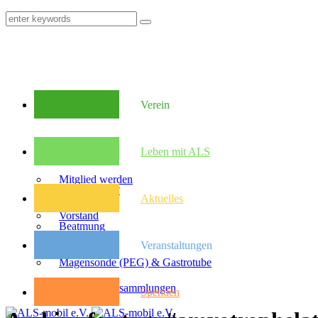
Verein
Mitglieder
Leben mit ALS
Mitglied werden
Was ist ALS?
Aktuelles
Vorstand
Beatmung
Veranstaltungen
Satzung
Magensonde (PEG) & Gastrotube
Kongresse
Mitglieder­versammlungen
Spenden
Pflegebudget