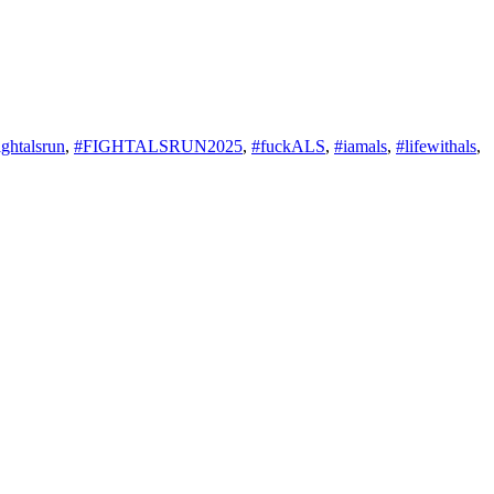
ightalsrun
,
#FIGHTALSRUN2025
,
#fuckALS
,
#iamals
,
#lifewithals
,