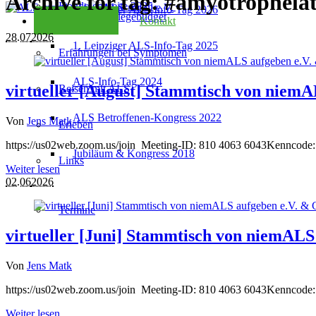
Archive for tag: #amyotrophelat
Kondolenzseite 2025
2. Leipziger ALS-Info-Tag 2026
Checkliste Pflegebudget
Kontakt
28.07
2026
1. Leipziger ALS-Info-Tag 2025
Erfahrungen bei Symptomen
ALS-Info-Tag 2024
virtueller [August] Stammtisch von niem
Reisen mit ALS
ALS Betroffenen-Kongress 2022
Von
Jens Matk
Erleben
https://us02web.zoom.us/join Meeting-ID: 810 4063 6043Kenncode: 42
Jubiläum & Kongress 2018
Links
Weiter lesen
02.06
2026
Termine
virtueller [Juni] Stammtisch von niemAL
Von
Jens Matk
https://us02web.zoom.us/join Meeting-ID: 810 4063 6043Kenncode: 42
Weiter lesen