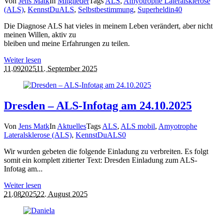
Von
Jens Matk
In
Mitglieder
Tags
ALS
,
Amyotrophe Lateralsklerose
(ALS)
,
KennstDuALS
,
Selbstbestimmung
,
Superheldin
4
0
Die Diagnose ALS hat vieles in meinem Leben verändert, aber nicht
meinen Willen, aktiv zu
bleiben und meine Erfahrungen zu teilen.
Weiter lesen
11.09
2025
11. September 2025
Dresden – ALS-Infotag am 24.10.2025
Von
Jens Matk
In
Aktuelles
Tags
ALS
,
ALS mobil
,
Amyotrophe
Lateralsklerose (ALS)
,
KennstDuALS
0
Wir wurden gebeten die folgende Einladung zu verbreiten. Es folgt
somit ein komplett zitierter Text: Dresden Einladung zum ALS-
Infotag am...
Weiter lesen
21.08
2025
22. August 2025