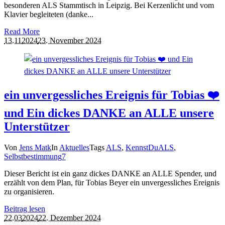
besonderen ALS Stammtisch in Leipzig. Bei Kerzenlicht und vom
Klavier begleiteten (danke...
Read More
13.11
2024
23. November 2024
ein unvergessliches Ereignis für Tobias ❤️
und Ein dickes DANKE an ALLE unsere
Unterstützer
Von
Jens Matk
In
Aktuelles
Tags
ALS
,
KennstDuALS
,
Selbstbestimmung
7
Dieser Bericht ist ein ganz dickes DANKE an ALLE Spender, und
erzählt von dem Plan, für Tobias Beyer ein unvergessliches Ereignis
zu organisieren.
Beitrag lesen
22.03
2024
22. Dezember 2024