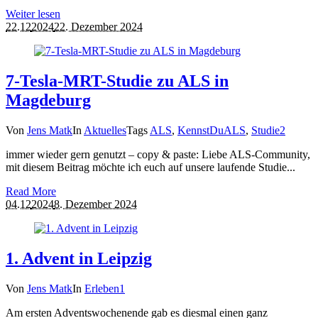
Weiter lesen
22.12
2024
22. Dezember 2024
7-Tesla-MRT-Studie zu ALS in
Magdeburg
Von
Jens Matk
In
Aktuelles
Tags
ALS
,
KennstDuALS
,
Studie
2
immer wieder gern genutzt – copy & paste: Liebe ALS-Community,
mit diesem Beitrag möchte ich euch auf unsere laufende Studie...
Read More
04.12
2024
8. Dezember 2024
1. Advent in Leipzig
Von
Jens Matk
In
Erleben
1
Am ersten Adventswochenende gab es diesmal einen ganz