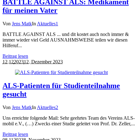
BATTLE AGAINST ALS: Medikament
für meinen Vater
Von
Jens Matk
In
Aktuelles
1
BATTLE AGAINST ALS ... und dit kostet auch noch immer &
immer wieder viel Geld AUSNAHMSWEISE teilen wir diesen
Hilferuf...
Beitrag lesen
12.12
2023
12. Dezember 2023
ALS-Patienten für Studienteilnahme
gesucht
Von
Jens Matk
In
Aktuelles
2
Uns erreichte folgende Mail: Sehr geehrtes Team des Vereins ALS-
mobil e.V., (…) Zwecks einer Studie geleitet von Prof. Dr. Zeller,...
Beitrag lesen
08.11
2023
8. November 2023