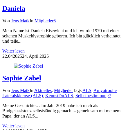
Daniela
Von
Jens Matk
In
Mitglieder
6
Mein Name ist Daniela Eisewicht und ich wurde 1970 mit einer
seltenen Muskeldystrophie geboren. Ich bin glücklich verheiratet
und teile...
Weiter lesen
22.04
2025
24. April 2025
Sophie Zabel
Von
Jens Matk
In
Aktuelles
,
Mitglieder
Tags
ALS
,
Amyotrophe
Lateralsklerose (ALS)
,
KennstDuALS
,
Selbstbestimmung
7
Meine Geschichte… Im Jahr 2019 habe ich mich als
Budgetassistenz selbstständig gemacht – gemeinsam mit meinem
Papa, der an ALS...
Weiter lesen