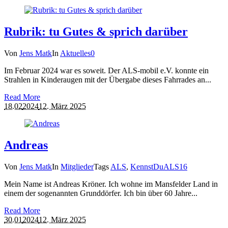
Rubrik: tu Gutes & sprich darüber
Von
Jens Matk
In
Aktuelles
0
Im Februar 2024 war es soweit. Der ALS-mobil e.V. konnte ein
Strahlen in Kinderaugen mit der Übergabe dieses Fahrrades an...
Read More
18.02
2024
12. März 2025
Andreas
Von
Jens Matk
In
Mitglieder
Tags
ALS
,
KennstDuALS
16
Mein Name ist Andreas Kröner. Ich wohne im Mansfelder Land in
einem der sogenannten Grunddörfer. Ich bin über 60 Jahre...
Read More
30.01
2024
12. März 2025