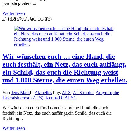
berufsbegleitend...
Weiter lesen
21.01
2026
22. Januar 2026
Wir wünschen euch … eine Hand, die
euch festhält, ein Netz, das euch auffängt,
ein Schild, das euch die Richtung weist
und 1.000 Sterne, die euren Weg erhellen.
Von
Jens Matk
In
Aktuelles
Tags
ALS
,
ALS mobil
,
Amyotrophe
Lateralsklerose (ALS)
,
KennstDuALS
1
Wir wünschen euch für das neue Jahreine Hand, die euch
festhält,ein Netz, das euch auffängt,ein Schild, das euch die
Richtung...
Weiter lesen