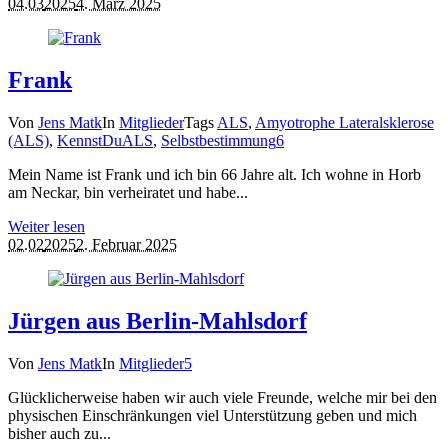
04.03
2025
4. März 2025
Frank
Von
Jens Matk
In
Mitglieder
Tags
ALS
,
Amyotrophe Lateralsklerose
(ALS)
,
KennstDuALS
,
Selbstbestimmung
6
Mein Name ist Frank und ich bin 66 Jahre alt. Ich wohne in Horb
am Neckar, bin verheiratet und habe...
Weiter lesen
02.02
2025
2. Februar 2025
Jürgen aus Berlin-Mahlsdorf
Von
Jens Matk
In
Mitglieder
5
Glücklicherweise haben wir auch viele Freunde, welche mir bei den
physischen Einschränkungen viel Unterstützung geben und mich
bisher auch zu...