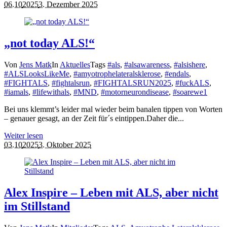
06.10
2025
3. Dezember 2025
„not today ALS!“
Von
Jens Matk
In
Aktuelles
Tags
#als
,
#alsawareness
,
#alsishere
,
#ALSLooksLikeMe
,
#amyotrophelateralsklerose
,
#endals
,
#FIGHTALS
,
#fightalsrun
,
#FIGHTALSRUN2025
,
#fuckALS
,
#iamals
,
#lifewithals
,
#MND
,
#motorneurondisease
,
#soarewe
1
Bei uns klemmt’s leider mal wieder beim banalen tippen von Worten
– genauer gesagt, an der Zeit für´s eintippen.Daher die...
Weiter lesen
03.10
2025
3. Oktober 2025
Alex Inspire – Leben mit ALS, aber nicht
im Stillstand