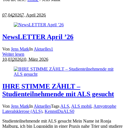
07.04
2026
7. April 2026
NewsLETTER April ’26
Von
Jens Matk
In
Aktuelles
1
Weiter lesen
10.03
2026
10. März 2026
IHRE STIMME ZÄHLT –
Studienteilnehmende mit ALS gesucht
Von
Jens Matk
In
Aktuelles
Tags
ALS
,
ALS mobil
,
Amyotrophe
Lateralsklerose (ALS)
,
KennstDuALS
0
Studienteilnehmende mit ALS gesucht Mein Name ist Ronja
Malburg, ich bin Logopädin in einer Praxis nahe Trier und studiere