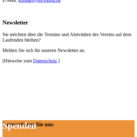
E-Mail:
kontakt@als-mobil.de
Newsletter
Sie möchten über die Termine und Aktivitäten des Vereins auf dem
Laufenden bleiben?
Melden Sie sich für unseren Newsletter an.
[Hinweise zum
Datenschutz
.]
Spenden
Unterstützen Sie uns