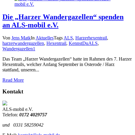
Die „Harzer Wandergazellen“ spenden
an ALS-mobil e.V.
Von
Jens Matk
In
Aktuelles
Tags
ALS
,
Harzerhexentrail
,
harzerwandergazellen
,
Hexentrail
,
KennstDuALS
,
Wandergazellen
1
Das Team „Harzer Wandergazellen“ hatte im Rahmen des 7. Harzer
Hexentrails, welcher Anfang September in Osterode / Harz
stattfand, unseren...
Read More
Kontakt
ALS-mobil e.V.
Telefon:
0172 4029757
und
0331 58259042